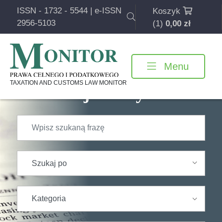
ISSN - 1732 - 5544 | e-ISSN
Koszyk
2956-5103
(1)
0,00
zł
Menu
Pomiń
nawigację
TAXATION AND CUSTOMS LAW MONITOR
Znajdź artykuł