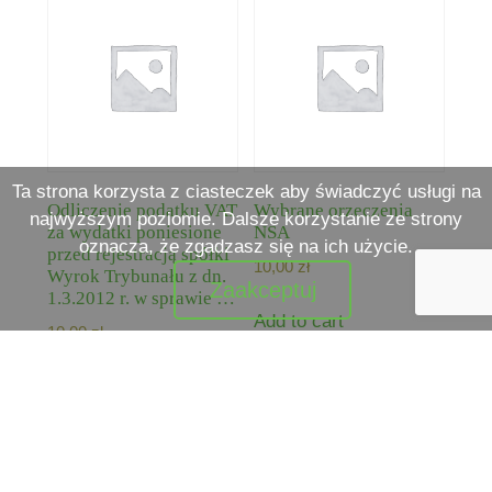
Ta strona korzysta z ciasteczek aby świadczyć usługi na
Odliczenie podatku VAT
Wybrane orzeczenia
najwyższym poziomie. Dalsze korzystanie ze strony
za wydatki poniesione
NSA
oznacza, że zgadzasz się na ich użycie.
przed rejestracją spółki
10,00
zł
Wyrok Trybunału z dn.
Zaakceptuj
1.3.2012 r. w sprawie …
Add to cart
10,00
zł
Add to cart