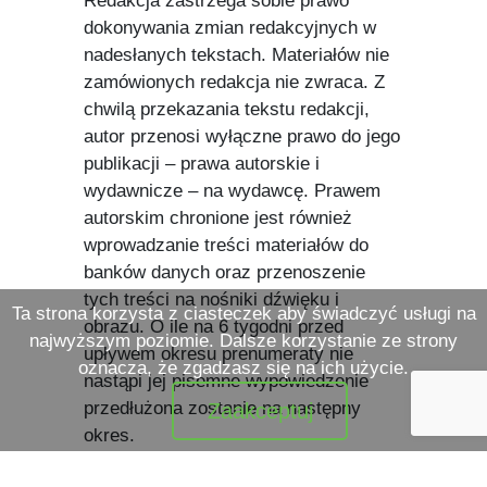
Redakcja zastrzega sobie prawo
dokonywania zmian redakcyjnych w
nadesłanych tekstach. Materiałów nie
zamówionych redakcja nie zwraca. Z
chwilą przekazania tekstu redakcji,
autor przenosi wyłączne prawo do jego
publikacji – prawa autorskie i
wydawnicze – na wydawcę. Prawem
autorskim chronione jest również
wprowadzanie treści materiałów do
banków danych oraz przenoszenie
tych treści na nośniki dźwięku i
Ta strona korzysta z ciasteczek aby świadczyć usługi na
obrazu. O ile na 6 tygodni przed
najwyższym poziomie. Dalsze korzystanie ze strony
upływem okresu prenumeraty nie
oznacza, że zgadzasz się na ich użycie.
nastąpi jej pisemne wypowiedzenie
przedłużona zostanie na następny
Zaakceptuj
okres.
Wydawca
: