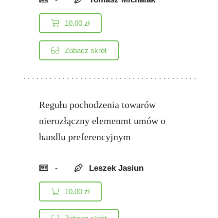
10,00
zł
Zobacz skrót
Regułu pochodzenia towarów
nierozłączny elemenmt umów o
handlu preferencyjnym
-
Leszek Jasiun
10,00
zł