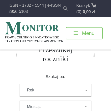
ISSN - 1732 - 5544 | e-ISSN
Koszyk
2956-5103
(0)
0,00
zł
Menu
Pomiń
nawigację
TAXATION AND CUSTOMS LAW MONITOR
Przeszukaj
roczniki
Szukaj po: