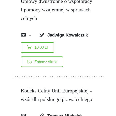
Umowy dwustronne o współpracy
I pomocy wzajemnej w sprawach
celnych
-
Jadwiga Kowalczuk
10,00
zł
Zobacz skrót
Kodeks Celny Unii Europejskiej -
wzór dla polskiego prawa celnego
-
Tomasz Michalak