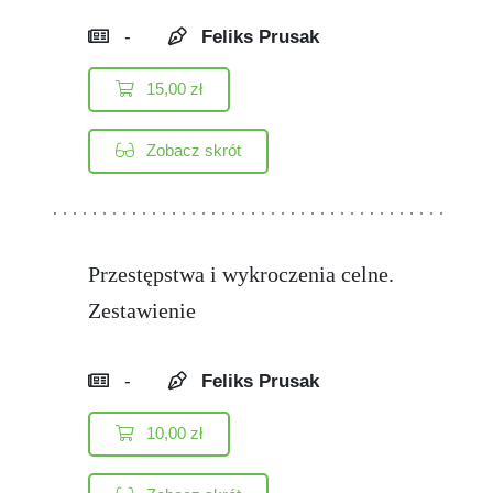
-
Feliks Prusak
15,00
zł
Zobacz skrót
Przestępstwa i wykroczenia celne.
Zestawienie
-
Feliks Prusak
10,00
zł