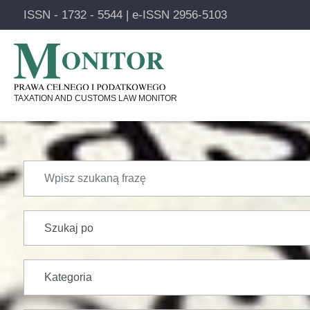
ISSN - 1732 - 5544 | e-ISSN 2956-5103
Pomiń
TAXATION AND CUSTOMS LAW MONITOR
nawigację